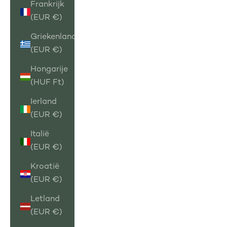
Frankrijk
(EUR €)
Griekenland
(EUR €)
Hongarije
(HUF Ft)
Ierland
(EUR €)
Italië
(EUR €)
Kroatië
(EUR €)
Letland
(EUR €)