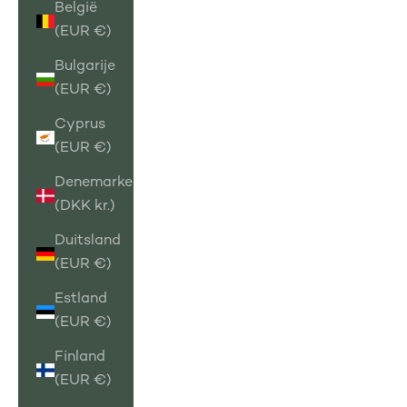
België
(EUR €)
Bulgarije
(EUR €)
Cyprus
(EUR €)
Denemarken
(DKK kr.)
Duitsland
(EUR €)
Estland
(EUR €)
Finland
(EUR €)