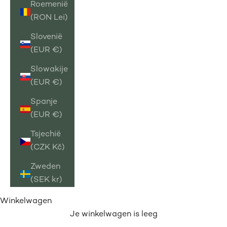
Roemenië
(RON Lei)
Slovenië
(EUR €)
Slowakije
(EUR €)
Spanje
(EUR €)
Tsjechië
(CZK Kč)
Zweden
(SEK kr)
Winkelwagen
Je winkelwagen is leeg