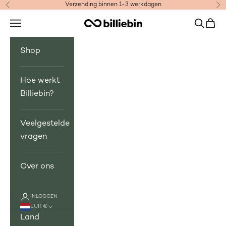
Naar inhoud
Verzending binnen 1-3 werkdagen
Vorige
Vo
Menu
Zoeken
Wink
Billiebin
Shop
Hoe werkt
Billiebin?
Veelgestelde
vragen
Over ons
INLOGGEN
EUR €
Land